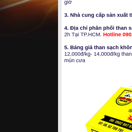
giờ
3. Nhà cung cấp sản xuất 
4. Địa chỉ phân phối than 
2h Tại TP.HCM.
Hotline 09
5. Bảng giá than sạch khô
12,000đ/kg- 14,000đ/kg than
mùn cưa