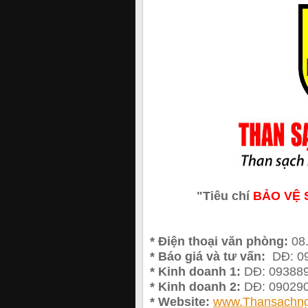
"Tiêu chí
BẢO VỆ 
* Điện thoại văn phòng:
08
* Báo giá và tư vấn:
DĐ: 0
* Kinh doanh 1:
DĐ: 09388
* Kinh doanh 2:
DĐ: 09029
* Website:
www.Thansachn