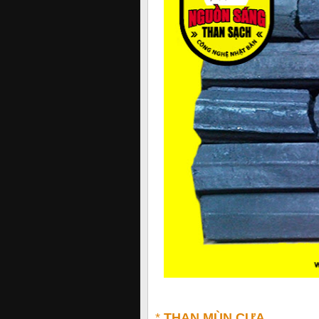
*
THAN MÙN CƯA