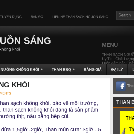
TUYỂN DỤNG
BẢN ĐỒ
LIÊN HỆ THAN SẠCH NGUỒN SÁNG
GUỒN SÁNG
MENU
không khói
THAN SẠCH NGU
Uy Tín - Chất Lượng
Luôn đảm bảo Chất
»
»
 NƯỚNG KHÔNG KHÓI
THAN BBQ
BẢNG GIÁ
ĐẠI LÝ
NG KHÓI
The
MENTS
THAN 
 than sạch không khói, bảo vệ môi trường,
, than sạch không khói đang là sản phẩm
 nướng thịt, nấu bằng bếp củi.
 dừa 1,5giờ -2giờ, Than mùn cưa: 3giờ - 5