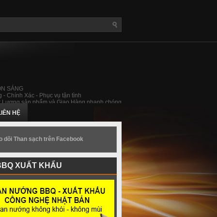
ỒN SÁNG
 - Chính Xác - Phục vụ tận tình
 Lượng sản phẩm và Giao Hàng nhanh chóng
LIÊN HỆ
o dõi Than sạch trên Facebook
BBQ XUẤT KHẨU