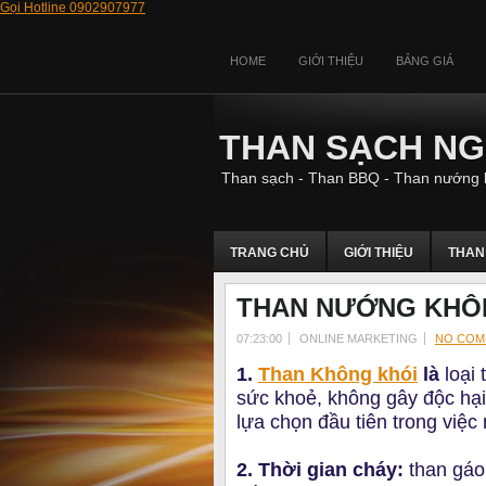
Gọi Hotline 0902907977
HOME
GIỚI THIỆU
BẢNG GIÁ
THAN SẠCH N
Than sạch - Than BBQ - Than nướng 
TRANG CHỦ
GIỚI THIỆU
THAN
THAN NƯỚNG KHÔ
07:23:00
ONLINE MARKETING
NO COM
1.
Than Không khói
là
loại
sức khoẻ, không gây độc hại
lựa chọn đầu tiên trong việc
2. Thời gian cháy:
than gáo