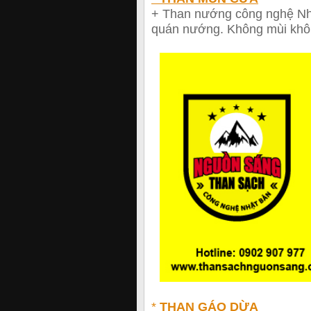
+ Than nướng công nghệ Nh
quán nướng. Không mùi khôn
*
THAN GÁO DỪA