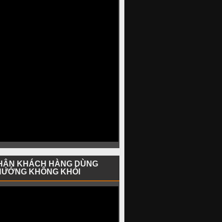
HẬN KHÁCH HÀNG DÙNG
NƯỚNG KHÔNG KHÓI