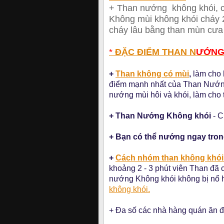
+ Than nướng không khói, 
Không mùi không khói cháy 2
cháy lâu bằng than mùn cưa
*
ĐẶC ĐIỂM THAN N
ƯỚNG
+
Than không có mùi
,
làm cho 
điểm mạnh nhất của Than Nướng
nướng mùi hôi và khói, làm cho t
+ Than Nướng Không khói
- C
+ Bạn có thể nướng ngay tro
+
Cách nhóm than không khó
khoảng 2 - 3 phút viên Than đã c
nướng Không khói không bị nổ 
không khói.
+ Đa số các nhà hàng quán ăn 