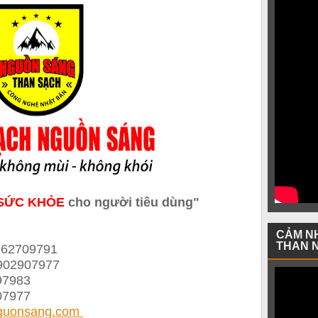
SỨC KHỎE
cho người tiêu dùng"
CẢM N
THAN 
.62709791
902907977
97983
07977
guonsang.com