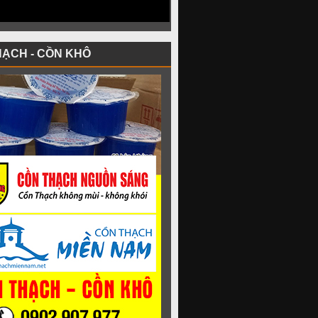
HẠCH - CỒN KHÔ