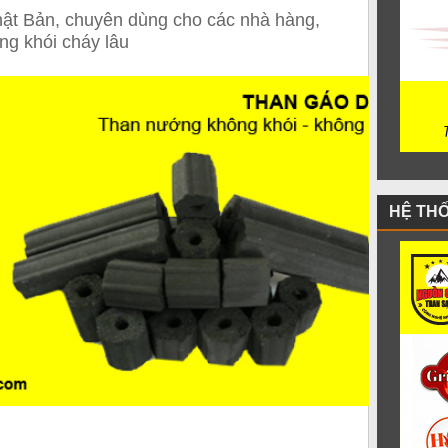
ật Bản, chuyên dùng cho các nhà hàng,
g khói cháy lâu
HỆ TH