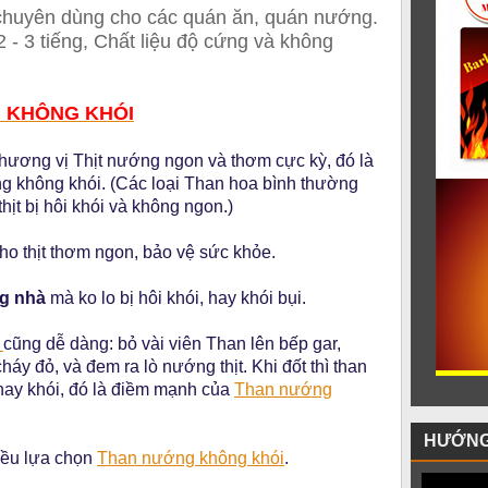
chuyên dùng cho các quán ăn, quán nướng.
 - 3 tiếng, Chất liệu độ cứng và không
 KHÔNG KHÓI
hương vị Thịt nướng ngon và thơm cực kỳ, đó là
 không khói. (Các loại Than hoa bình thường
hịt bị hôi khói và không ngon.)
ho thịt thơm ngon, bảo vệ sức khỏe.
ng nhà
mà ko lo bị hôi khói, hay khói bụi.
i
cũng dễ dàng: bỏ vài viên Than lên bếp gar,
háy đỏ, và đem ra lò nướng thịt. Khi đốt thì than
hay khói, đó là điềm mạnh của
Than nướng
HƯỚNG
đều lựa chọn
Than nướng không khói
.