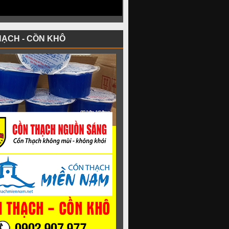
HẠCH - CỒN KHÔ