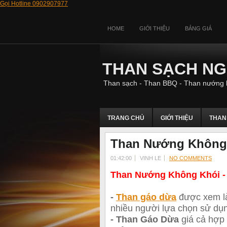
Gọi Hotline 0902907977
HOME
GIỚI THIỆU
BẢNG GIÁ
THAN SẠCH N
Than sạch - Than BBQ - Than nướng 
TRANG CHỦ
GIỚI THIỆU
THAN
Than Nướng Không K
01:42:00
VINH LE
NO COMMENTS
Than Nướng Không Khói - 
-
Than gáo dừa
được xem là
nhiều người lựa chọn sử dụ
- Than Gáo Dừa
giá cả hợp 