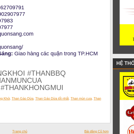
.62709791
902907977
97983
07977
guonsang.com
guonsang/
 Sáng:
Giao hàng các quận trong TP.HCM
HỆ TH
GKHOI #THANBBQ
HANMUNCUA
 #THANKHONGMUI
ng Khói
,
Than Gáo Dừa
,
Than Gáo Dừa tốt nhất
,
Than mùn cưa
,
Than
Trang chủ
Bài đăng Cũ hơn