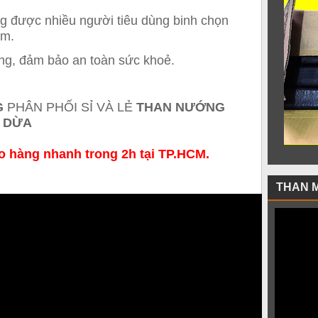
 được nhiều người tiêu dùng binh chọn
ăm.
ợng, đảm bảo an toàn sức khoẻ.
G
PHÂN PHỐI SỈ VÀ LẺ
THAN NƯỚNG
 DỪA
o hàng nhanh trong 2h tại TP.HCM.
THAN 