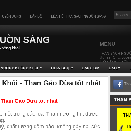
TUYỂN DỤNG
BẢN ĐỒ
LIÊN HỆ THAN SẠCH NGUỒN SÁNG
GUỒN SÁNG
MENU
không khói
THAN SẠCH NGU
Uy Tín - Chất Lượng
Luôn đảm bảo Chất
»
»
 NƯỚNG KHÔNG KHÓI
THAN BBQ
BẢNG GIÁ
ĐẠI LÝ
hói - Than Gáo Dừa tốt nhất
The
THAN 
Than Gáo Dừa tốt nhất
 một trong các loại Than nướng thịt được
ng.
lý, chất lượng đảm bảo, không gây hại sức