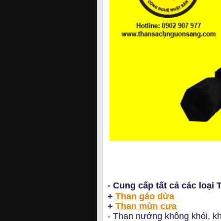
- Cung cấp tất cả các loại
+
Than gáo dừa
+
Than mùn cưa
- Than nướng không khói, kh