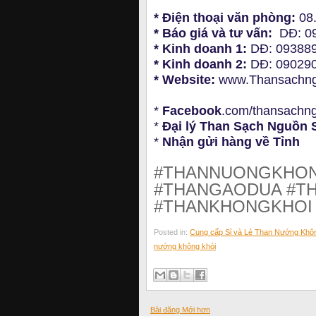
* Điện thoại văn phòng:
08
* Báo giá và tư vấn:
DĐ: 0
* Kinh doanh 1:
DĐ: 09388
* Kinh doanh 2:
DĐ: 09029
* Website:
www.Thansachn
*
Facebook
.com/thansachn
*
Đại lý Than Sạch Nguồn
*
Nhận gửi hàng về Tỉnh
#THANNUONGKHON
#THANGAODUA #T
#THANKHONGKHOI
Posted in:
Cung cấp Sỉ và Lẻ Than Nướng Khô
nướng không khói
Bài đăng Mới hơn