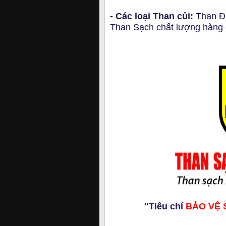
- Các loại Than củi: T
han Đ
Than Sạch chất lượng hàng 
"Tiêu chí
BẢO VỆ 