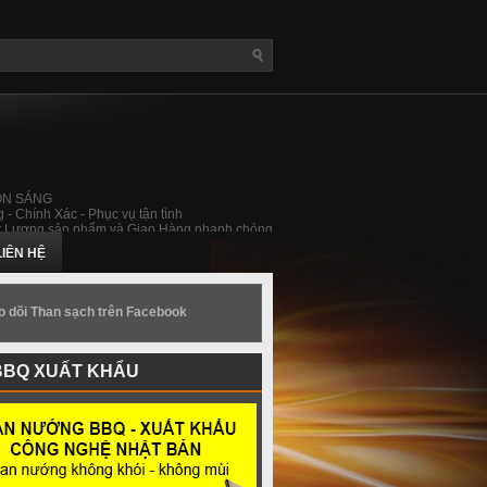
ỒN SÁNG
 - Chính Xác - Phục vụ tận tình
 Lượng sản phẩm và Giao Hàng nhanh chóng
LIÊN HỆ
o dõi Than sạch trên Facebook
BBQ XUẤT KHẨU