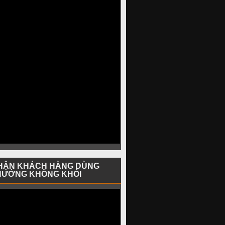
HẬN KHÁCH HÀNG DÙNG
NƯỚNG KHÔNG KHÓI