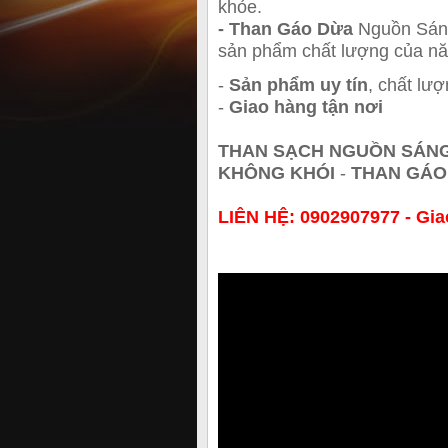
khỏe.
- Than Gáo Dừa
Nguồn Sáng
sản phẩm chất lượng của n
-
Sản phẩm uy tín
, chất lư
-
Giao hàng tận nơi
THAN SẠCH NGUỒN SÁN
KHÔNG KHÓI
-
THAN GÁO
LIÊN HỆ: 0902907977 - Gia