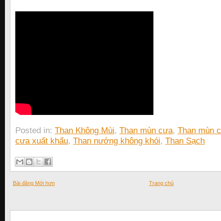
Posted in:
Than Không Mùi
,
Than mùn cưa
,
Than mùn c
cưa xuất khẩu
,
Than nướng không khói
,
Than Sạch
Bài đăng Mới hơn
Trang chủ