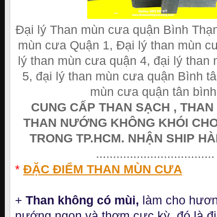
Đại lý Than mùn cưa quận Bình Thạn
mùn cưa Quận 1, Đại lý than mùn cư
lý than mùn cưa quận 4, đại lý tha
5, đại lý than mùn cưa quận Bình tâ
mùn cưa quận tân bình
CUNG CẤP THAN SẠCH , THAN
THAN NƯỚNG KHÔNG KHÓI CHO
TRONG TP.HCM. NHẬN SHIP HÀ
...................................
*
ĐẶC ĐIỂM THAN MÙN CƯA
+
Than không có mùi,
làm cho hương
nướng ngon và thơm cực kỳ, đó là 