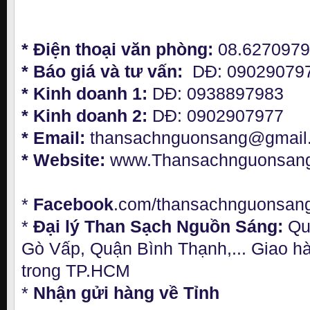
* Điện thoại văn phòng:
08.627097
* Báo giá và tư vấn:
DĐ: 09029079
* Kinh doanh 1:
DĐ: 0938897983
* Kinh doanh 2:
DĐ: 0902907977
* Email:
thansachnguonsang@gmail
* Website:
www.Thansachnguonsan
*
Facebook
.com/thansachnguonsan
*
Đại lý Than Sạch Nguồn Sáng:
Qu
Gò Vấp, Quận Bình Thạnh,... Giao h
trong TP.HCM
*
Nhận gửi hàng về Tỉnh