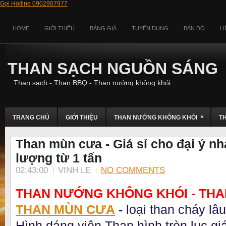
Gọi Hotline 0902907977
HOME
GIỚI THIỆU
BẢNG GIÁ
TUYỂN DỤNG
BẢN ĐỒ
L
THAN SẠCH NGUỒN SÁNG
Than sạch - Than BBQ - Than nướng không khói
»
TRANG CHỦ
GIỚI THIỆU
THAN NƯỚNG KHÔNG KHÓI
T
Than mùn cưa - Giá sỉ cho đại ý nh
lượng từ 1 tấn
02:43:00
VINH LE
NO COMMENTS
THAN NƯỚNG KHÔNG KHÓI - TH
THAN MÙN CƯA
-
loại than cháy lâ
Hình dáng viên Than hình tròn lục gi