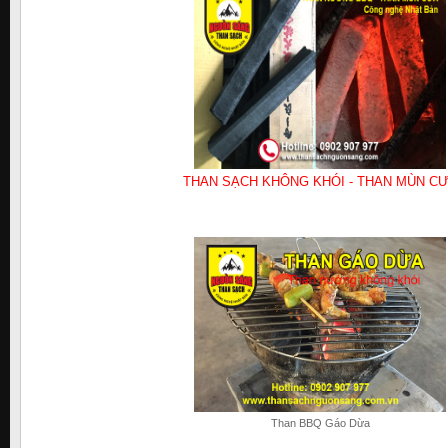
THAN SẠCH KHÔNG KHÓI - THAN MÙN C
Than BBQ Gáo Dừa