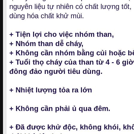
nguyên liệu tự nhiên có chất lượng tốt,
dùng hóa chất khử mùi.
+ Tiện lợi cho việc nhóm than,
+
Nh
óm t
han d
ễ
cháy,
+ Không cần nhóm bằng củi hoặc bế
+ Tuổi thọ cháy của than từ
4
-
6
giờ
đông đảo người tiêu dùng.
+ Nhiệt lượng tỏa ra lớn
+ Không cần phải ủ qua đêm.
+ Đã được khử độc, không khói, khô