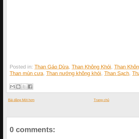
Posted in:
Than Gáo Dừa
,
Than Không Khói
,
Than Khôn
Than mùn cưa
,
Than nướng không khói
,
Than Sạch
,
Th
Bài đăng Mới hơn
Trang chủ
0 comments: