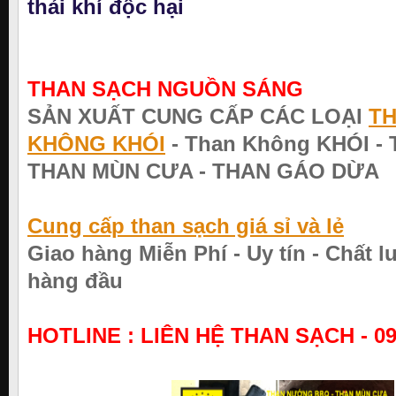
thải khí độc hại
THAN SẠCH NGUỒN SÁNG
SẢN XUẤT CUNG CẤP CÁC LOẠI
T
KHÔNG KHÓI
- Than Không KHÓI - 
THAN MÙN CƯA - THAN GÁO DỪA
Cung cấp than sạch giá sỉ và lẻ
Giao hàng Miễn Phí - Uy tín - Chất 
hàng đầu
HOTLINE :
LIÊN HỆ THAN SẠCH - 09