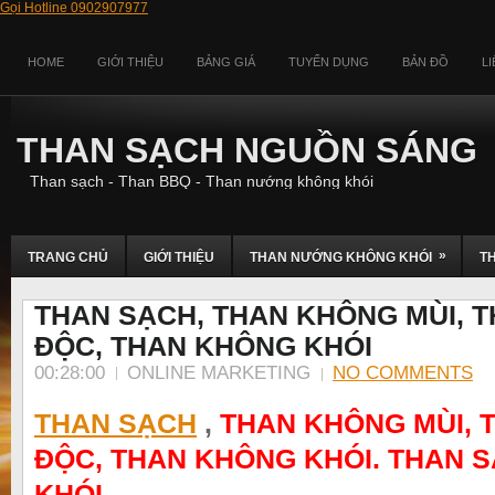
Gọi Hotline 0902907977
HOME
GIỚI THIỆU
BẢNG GIÁ
TUYỂN DỤNG
BẢN ĐỒ
L
THAN SẠCH NGUỒN SÁNG
Than sạch - Than BBQ - Than nướng không khói
»
TRANG CHỦ
GIỚI THIỆU
THAN NƯỚNG KHÔNG KHÓI
T
THAN SẠCH, THAN KHÔNG MÙI, 
ĐỘC, THAN KHÔNG KHÓI
00:28:00
ONLINE MARKETING
NO COMMENTS
THAN SẠCH
,
THAN KHÔNG MÙI, 
ĐỘC, THAN KHÔNG KHÓI. THAN 
KHÓI.