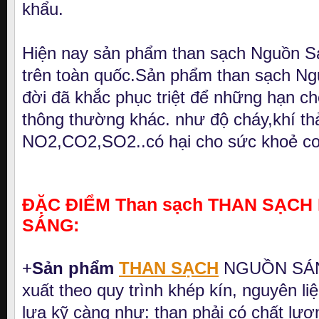
khẩu.
Hiện nay sản phẩm than sạch Nguồn S
trên toàn quốc.Sản phẩm than sạch Ng
đời đã khắc phục triệt để những hạn ch
thông thường khác. như độ cháy,khí th
NO2,CO2,SO2..có hại cho sức khoẻ c
ĐẶC ĐIỂM Than sạch THAN SẠC
SÁNG:
+
Sản phẩm
THAN SẠCH
NGUỒN SÁN
xuất theo quy trình khép kín, nguyên l
lựa kỹ càng như: than phải có chất lượ