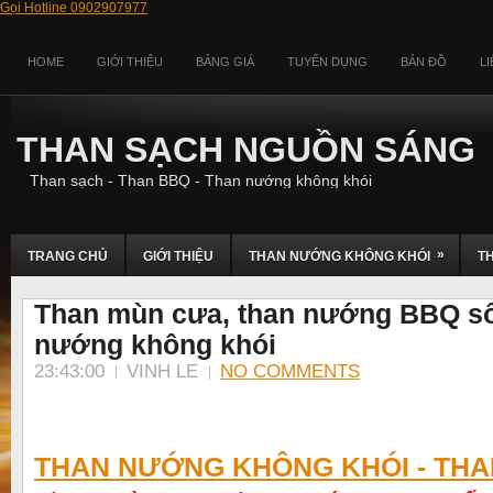
Gọi Hotline 0902907977
HOME
GIỚI THIỆU
BẢNG GIÁ
TUYỂN DỤNG
BẢN ĐỒ
L
THAN SẠCH NGUỒN SÁNG
Than sạch - Than BBQ - Than nướng không khói
»
TRANG CHỦ
GIỚI THIỆU
THAN NƯỚNG KHÔNG KHÓI
T
Than mùn cưa, than nướng BBQ số
nướng không khói
23:43:00
VINH LE
NO COMMENTS
THAN NƯỚNG KHÔNG KHÓI - TH