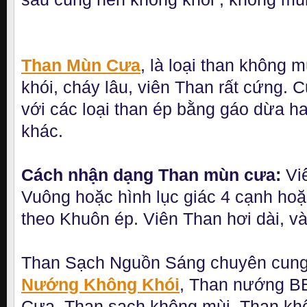
Than Mùn Cưa
, là loại than không m
khói, cháy lâu, viên Than rất cứng. 
với các loại than ép bằng gáo dừa ha
khác.
Cách nhận dạng Than mùn cưa:
Vi
Vuông hoặc hình lục giác 4 cạnh hoặ
theo Khuôn ép. Viên Than hơi dài, v
Than Sạch Nguồn Sáng chuyên cun
Nướng Không Khói
, Than nướng B
Cưa, Than sạch không mùi, Than khô