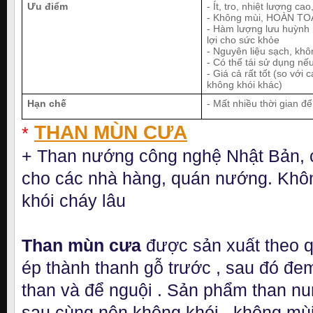
Ưu điểm
- Ít, tro, nhiệt lượng ca
- Không mùi, HOÀN TOA
- Hàm lượng lưu huỳnh râ
lợi cho sức khỏe
- Nguyên liệu sạch, khôn
- Có thể tái sử dụng nê
- Giá cả rất tốt (so vớ
không khói khác)
Hạn chế
- Mất nhiều thời gian đ
THAN MÙN CƯA
*
+ Than nướng công nghệ Nhật Bản,
cho các nhà hàng, quán nướng. Khô
khói cháy lâu
Than mùn cưa
được sản xuất theo qu
ép thành thanh gỗ trước , sau đó đe
than và để nguội . Sản phẩm than nu
sau cùng nên không khói , không mùi 