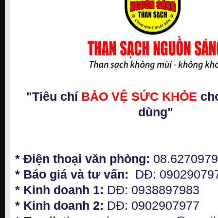
"Tiêu chí
BẢO VỆ SỨC KHỎE
cho
dùng"
* Điện thoại văn phòng:
08.627097
* Báo giá và tư vấn:
DĐ: 09029079
* Kinh doanh 1:
DĐ: 0938897983
* Kinh doanh 2:
DĐ: 0902907977