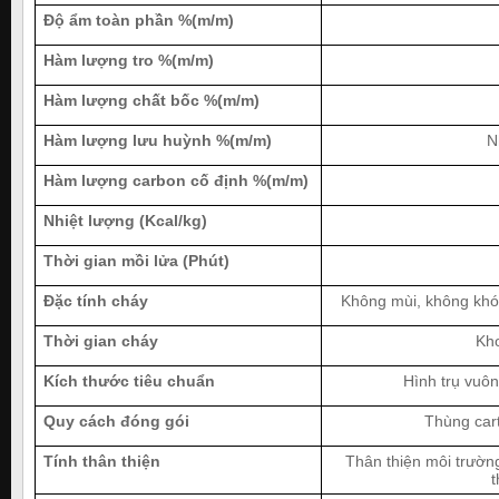
Độ ẩm toàn phần %(m/m)
Hàm lượng tro %(m/m)
Hàm lượng chất bốc %(m/m)
Hàm lượng lưu huỳnh %(m/m)
N
Hàm lượng carbon cố định %(m/m)
Nhiệt lượng (Kcal/kg)
Thời gian mồi lửa (Phút)
Đặc tính cháy
Không mùi, không khói
Thời gian cháy
Kho
Kích thước tiêu chuẩn
Hình trụ vuôn
Quy cách đóng gói
Thùng car
Tính thân thiện
Thân thiện môi trườn
t