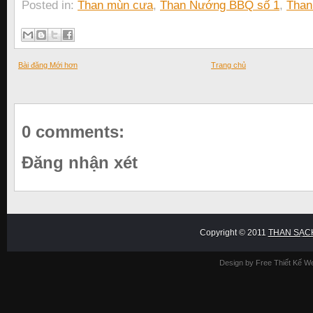
Posted in:
Than mùn cưa
,
Than Nướng BBQ số 1
,
Than
Bài đăng Mới hơn
Trang chủ
0 comments:
Đăng nhận xét
Copyright © 2011
THAN SẠC
Design by Free
Thiết Kế W