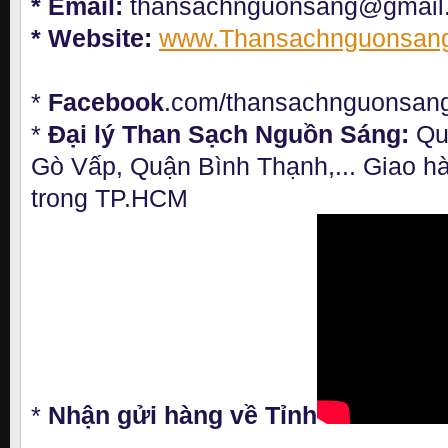
* Email:
thansachnguonsang@gmail
* Website:
www.Thansachnguonsan
*
Facebook
.com/thansachnguonsan
*
Đại lý Than Sạch Nguồn Sáng:
Qu
Gò Vấp, Quận Bình Thạnh,... Giao h
trong TP.HCM
*
Nhận gửi hàng về Tỉnh