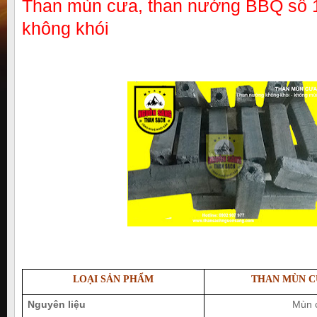
Than mùn cưa, than nướng BBQ số 
không khói
LOẠI SẢN PHẨM
THAN MÙN C
Nguyên liệu
Mùn c