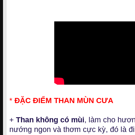
*
ĐẶC ĐIỂM THAN MÙN CƯA
+
Than không có mùi
, làm cho hươn
nướng ngon và thơm cực kỳ, đó là 