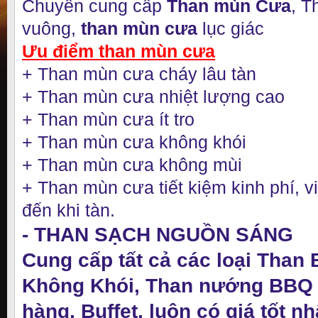
Chuyên cung cấp
Than mùn Cưa
, 
vuông,
than mùn cưa
lục giác
Ưu điểm than mùn cưa
+
Than mùn cưa cháy lâu tàn
+
Than mùn cưa nhiệt lượng cao
+
Than mùn cưa ít tro
+ Than mùn cưa không khói
+
Than mùn cưa không mùi
+
Than mùn cưa tiết kiệm kinh phí, v
đến khi tàn.
- THAN SẠCH NGUỒN SÁNG
Cung cấp tất cả các loại Than
Không Khói, Than nướng BBQ
hàng, Buffet, luôn có giá tốt n