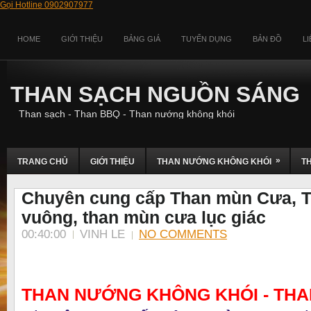
Gọi Hotline 0902907977
HOME
GIỚI THIỆU
BẢNG GIÁ
TUYỂN DỤNG
BẢN ĐỒ
L
THAN SẠCH NGUỒN SÁNG
Than sạch - Than BBQ - Than nướng không khói
»
TRANG CHỦ
GIỚI THIỆU
THAN NƯỚNG KHÔNG KHÓI
T
Chuyên cung cấp Than mùn Cưa, 
vuông, than mùn cưa lục giác
00:40:00
VINH LE
NO COMMENTS
THAN NƯỚNG KHÔNG KHÓI - TH