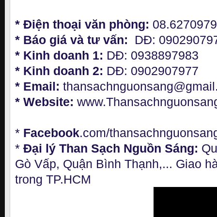
* Điện thoại văn phòng:
08.627097
* Báo giá và tư vấn:
DĐ: 09029079
* Kinh doanh 1:
DĐ: 0938897983
* Kinh doanh 2:
DĐ: 0902907977
* Email:
thansachnguonsang@gmail
* Website:
www.Thansachnguonsan
*
Facebook
.com/thansachnguonsan
*
Đại lý Than Sạch Nguồn Sáng:
Qu
Gò Vấp, Quận Bình Thạnh,... Giao h
trong TP.HCM