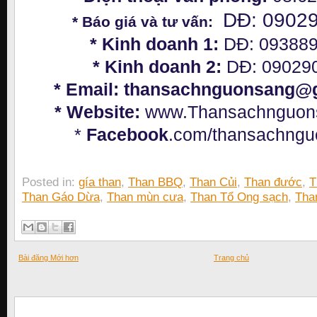
DĐ: 0902
* Báo giá và tư vấn:
* Kinh doanh 1:
DĐ: 09388
* Kinh doanh 2:
DĐ: 09029
* Email:
thansachnguonsang@g
* Website:
www.Thansachnguon
*
Facebook
.com/thansachngu
Posted in:
gía than
,
Than BBQ
,
Than Củi
,
Than đước
,
T
Than Gáo Dừa
,
Than mùn cưa
,
Than Tổ Ong sạch
,
Tha
Bài đăng Mới hơn
Trang chủ