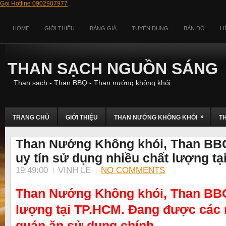
Gọi Hotline 0902907977
HOME
GIỚI THIỆU
BẢNG GIÁ
TUYỂN DỤNG
BẢN ĐỒ
L
THAN SẠCH NGUỒN SÁNG
Than sạch - Than BBQ - Than nướng không khói
»
TRANG CHỦ
GIỚI THIỆU
THAN NƯỚNG KHÔNG KHÓI
T
Than Nướng Không khói, Than BBQ,
uy tín sử dụng nhiều chất lượng t
19:49:00
VINH LE
NO COMMENTS
Than Nướng Không khói, Than BBQ,
lượng tại TP.HCM. Đang được các
quán ăn sử dụng chính.