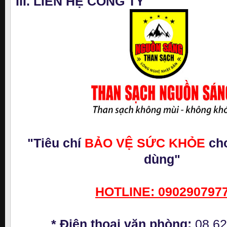
III. LIÊN HỆ CÔNG TY
"Tiêu chí
BẢO VỆ SỨC KHỎE
cho
dùng"
HOTLINE: 090290797
* Điện thoại văn phòng:
08.6