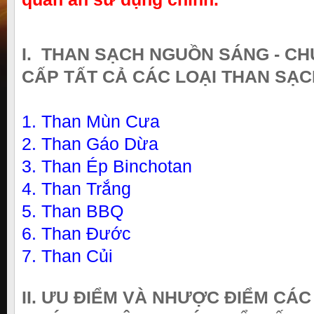
I. THAN SẠCH NGUỒN SÁNG - C
CẤP TẤT CẢ CÁC LOẠI THAN SẠC
1. Than Mùn Cưa
2. Than Gáo Dừa
3. Than Ép Binchotan
4. Than Trắng
5. Than BBQ
6. Than Đước
7. Than Củi
II. ƯU ĐIỂM VÀ NHƯỢC ĐIỂM CÁC