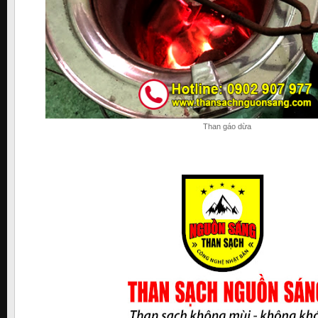
Than gáo dừa