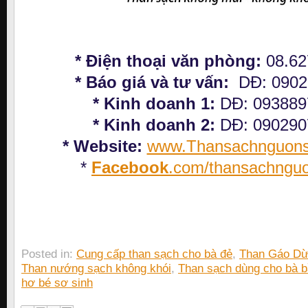
* Điện thoại văn phòng:
08.6
* Báo giá và tư vấn:
DĐ: 090
* Kinh doanh 1:
DĐ: 09388
* Kinh doanh 2:
DĐ: 09029
* Website:
www.Thansachnguon
*
Facebook
.com/thansachngu
Posted in:
Cung cấp than sạch cho bà đẻ
,
Than Gáo D
Than nướng sạch không khói
,
Than sạch dùng cho bà 
hơ bé sơ sinh