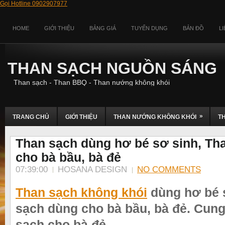
Gọi Hotline 0902907977
HOME
GIỚI THIỆU
BẢNG GIÁ
TUYỂN DỤNG
BẢN ĐỒ
L
THAN SẠCH NGUỒN SÁNG
Than sạch - Than BBQ - Than nướng không khói
»
TRANG CHỦ
GIỚI THIỆU
THAN NƯỚNG KHÔNG KHÓI
T
Than sạch dùng hơ bé sơ sinh, Th
cho bà bầu, bà đẻ
07:39:00
HOSANA DESIGN
NO COMMENTS
Than sạch không khói
dùng hơ bé 
sạch dùng cho bà bầu, bà đẻ. Cung
sạch cho bà đẻ
.