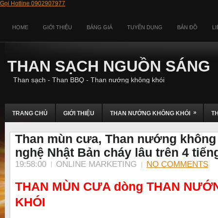
Gọi Hotline 0902907977
HOME
GIỚI THIỆU
BẢNG GIÁ
TUYỂN DỤNG
BẢN ĐỒ
L
THAN SẠCH NGUỒN SÁNG
Than sạch - Than BBQ - Than nướng không khói
»
TRANG CHỦ
GIỚI THIỆU
THAN NƯỚNG KHÔNG KHÓI
T
Than mùn cưa, Than nướng không 
nghệ Nhật Bản cháy lâu trên 4 tiến
19:58:00
ONLINE MARKETING
NO COMMENTS
THAN MÙN CƯA dòng
THAN NƯỚ
KHÓI