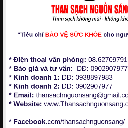
"Tiêu chí
BẢO VỆ SỨC KHỎE
cho ngườ
* Điện thoại văn phòng:
08.6270979
* Báo giá và tư vấn:
DĐ: 090290797
* Kinh doanh 1:
DĐ: 0938897983
* Kinh doanh 2:
DĐ: 0902907977
* Email:
thansachnguonsang@gmail.c
* Website:
www.Thansachnguonsang
*
Facebook
.com/thansachnguonsang/