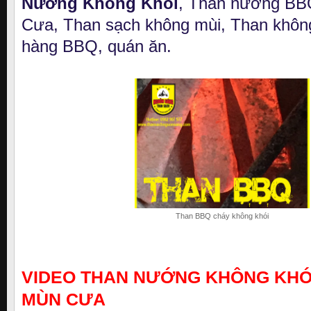
Nướng Không Khói
, Than nướng BB
Cưa, Than sạch không mùi, Than không
hàng BBQ, quán ăn.
Than BBQ cháy không khói
VIDEO THAN NƯỚNG KHÔNG KHÓI
MÙN CƯ
A